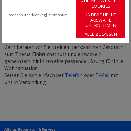
NUR NOTWENDIGE
COOKIES
INDIVIDUELLE
Datenschutzerklärung
|
Impressum
AUSWAHL
ÜBERNEHMEN
ALLE ZULASSEN
Gern beraten wir Sie in einem persönlichen Gespräch
zum Thema Einbruchschutz und entwickeln
gemeinsam mit Ihnen eine passende Lösung für Ihre
Wohnsituation.
Setzen Sie sich einfach per
Telefon
oder
E-Mail
mit
uns in Verbindung.
Allglas Reparatur & Service