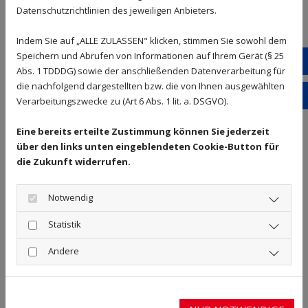
gesicherte Fenster und Türen ist für Langfinger ein
Datenschutzrichtlinien des jeweiligen Anbieters.
Kinderspiel. Einbruchsichere Fenster sollten daher
Indem Sie auf „ALLE ZULASSEN" klicken, stimmen Sie sowohl dem
genauso Standard bei jedem Neubau und bei jeder
Speichern und Abrufen von Informationen auf Ihrem Gerät (§ 25
Sanierung oder Renovierung sein wie einbruchsichere
Wha
Abs. 1 TDDDG) sowie der anschließenden Datenverarbeitung für
Türen und Terrassentüren.
die nachfolgend dargestellten bzw. die von Ihnen ausgewählten
Bew
Verarbeitungszwecke zu (Art 6 Abs. 1 lit. a. DSGVO).
ZUVERLÄSSIGER SCHUTZ VOR EINBRÜCHEN
Eine bereits erteilte Zustimmung können Sie jederzeit
Einbrecher stehen unter erheblichem Zeitdruck und
über den links unten eingeblendeten Cookie-Button für
geben meist auf, wenn sie sich nicht innerhalb
die Zukunft widerrufen.
weniger Minuten Zutritt zu einem Objekt verschaffen
können. Ein wirksamer Einbruchschutz kann daher die
Notwendig
Sicherheit für Ihr Zuhause in hohem Maße erhöhen.
Ob abschließbare Fenster, Sicherheitsfenster mit
Statistik
einbruchhemmender Verglasung oder drahtlose GSM-
Alarmanlagen - Allglas sorgt dafür, dass Sie nachts
Andere
wieder ruhig schlafen können.