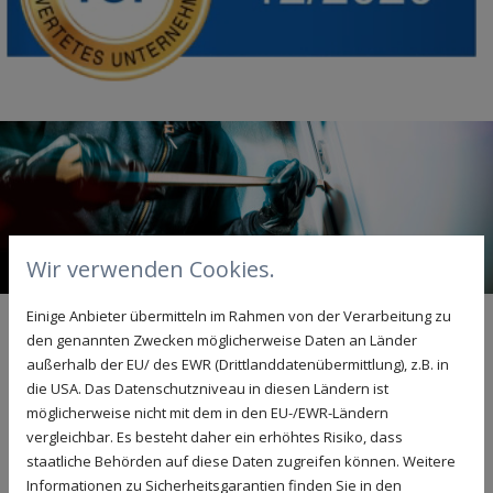
Wir verwenden Cookies.
Einige Anbieter übermitteln im Rahmen von der Verarbeitung zu
EINBRUCHSCHUTZ – ALLGLAS SORGT
den genannten Zwecken möglicherweise Daten an Länder
außerhalb der EU/ des EWR (Drittlanddatenübermittlung), z.B. in
FÜR SICHERHEIT IN BIELEFELD UND
die USA. Das Datenschutzniveau in diesen Ländern ist
GÜTERSLOH
möglicherweise nicht mit dem in den EU-/EWR-Ländern
vergleichbar. Es besteht daher ein erhöhtes Risiko, dass
Circa alle drei bis vier Minuten passiert in Deutschland
staatliche Behörden auf diese Daten zugreifen können. Weitere
ein Einbruch. Das Eindringen über unzureichend
Informationen zu Sicherheitsgarantien finden Sie in den